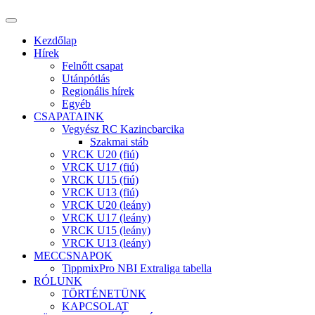
Kezdőlap
Hírek
Felnőtt csapat
Utánpótlás
Regionális hírek
Egyéb
CSAPATAINK
Vegyész RC Kazincbarcika
Szakmai stáb
VRCK U20 (fiú)
VRCK U17 (fiú)
VRCK U15 (fiú)
VRCK U13 (fiú)
VRCK U20 (leány)
VRCK U17 (leány)
VRCK U15 (leány)
VRCK U13 (leány)
MECCSNAPOK
TippmixPro NBI Extraliga tabella
RÓLUNK
TÖRTÉNETÜNK
KAPCSOLAT