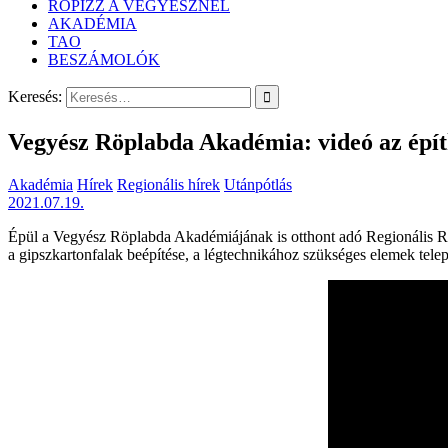
RÖPIZZ A VEGYÉSZNÉL
AKADÉMIA
TAO
BESZÁMOLÓK
Keresés:
Vegyész Röplabda Akadémia: videó az épít
Akadémia
Hírek
Regionális hírek
Utánpótlás
2021.07.19.
Épül a Vegyész Röplabda Akadémiájának is otthont adó Regionális Röp
a gipszkartonfalak beépítése, a légtechnikához szükséges elemek telepí