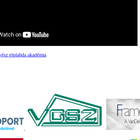
yész röplabda akadémia