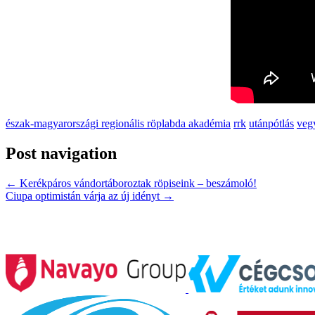
észak-magyarországi regionális röplabda akadémia
rrk
utánpótlás
veg
Post navigation
←
Kerékpáros vándortáboroztak röpiseink – beszámoló!
Ciupa optimistán várja az új idényt
→