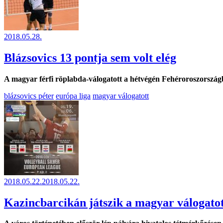
2018.05.28.
Blázsovics 13 pontja sem volt elég
A magyar férfi röplabda-válogatott a hétvégén Fehéroroszország
blázsovics péter
európa liga
magyar válogatott
2018.05.22.
2018.05.22.
Kazincbarcikán játszik a magyar válogato