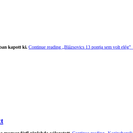
ban kapott ki.
Continue reading
„Blázsovics 13 pontja sem volt elég”
tt