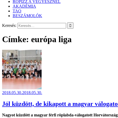
RÖPIZZ A VEGYÉSZNÉL
AKADÉMIA
TAO
BESZÁMOLÓK
Keresés:
Címke:
európa liga
2018.05.30.
2018.05.30.
Jól küzdött, de kikapott a magyar válogato
Nagyot küzdött a magyar férfi röplabda-válogatott Horvátország