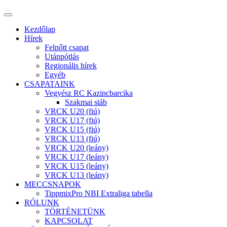
Kezdőlap
Hírek
Felnőtt csapat
Utánpótlás
Regionális hírek
Egyéb
CSAPATAINK
Vegyész RC Kazincbarcika
Szakmai stáb
VRCK U20 (fiú)
VRCK U17 (fiú)
VRCK U15 (fiú)
VRCK U13 (fiú)
VRCK U20 (leány)
VRCK U17 (leány)
VRCK U15 (leány)
VRCK U13 (leány)
MECCSNAPOK
TippmixPro NBI Extraliga tabella
RÓLUNK
TÖRTÉNETÜNK
KAPCSOLAT