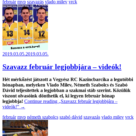
február
mvp
szavazás
vlado milev
vrck
2019.03.05.
2019.03.05.
Szavazz február legjobbjára – videók!
Hét mérkőzést játszott a Vegyész RC Kazincbarcika a legutóbbi
hónapban, melyeken Vlado Milev, Németh Szabolcs és Szabó
Dávid teljesítettek a legjobban a szakmai stáb szerint. Közülük
viszont olvasóink dönthetik el, ki legyen február hónap
legjobbja!
Continue reading
„Szavazz február legjobbjára –
videók!”
→
február
mvp
németh szabolcs
szabó dávid
szavazás
vlado milev
vrck