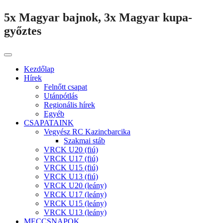
5x Magyar bajnok, 3x Magyar kupa-
győztes
Kezdőlap
Hírek
Felnőtt csapat
Utánpótlás
Regionális hírek
Egyéb
CSAPATAINK
Vegyész RC Kazincbarcika
Szakmai stáb
VRCK U20 (fiú)
VRCK U17 (fiú)
VRCK U15 (fiú)
VRCK U13 (fiú)
VRCK U20 (leány)
VRCK U17 (leány)
VRCK U15 (leány)
VRCK U13 (leány)
MECCSNAPOK