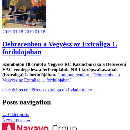
2019.01.18.
2019.01.18.
Debrecenben a Vegyész az Extraliga 1.
fordulójában
Szombaton 18 órától a Vegyész RC Kazincbarcika a Debreceni
EAC vendége lesz a férfi röplabda NB I középszakaszának
(Extraliga) 1. fordulójában.
Continue reading
„Debrecenben a
Vegyész az Extraliga 1. fordulójában”
→
deac
debrecen
előzetes
extraliga
nb I
vlado milev
Posts navigation
←
Older posts
Newer posts
→