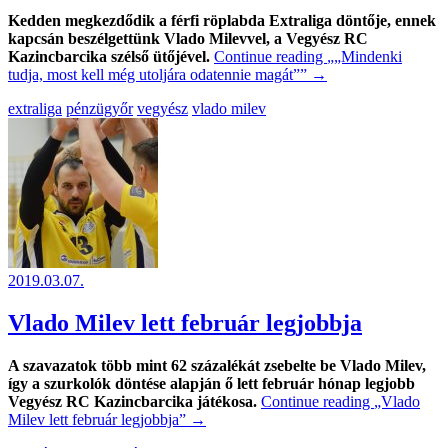
Kedden megkezdődik a férfi röplabda Extraliga döntője, ennek
kapcsán beszélgettünk Vlado Milevvel, a Vegyész RC
Kazincbarcika szélső ütőjével.
Continue reading
„„Mindenki
tudja, most kell még utoljára odatennie magát””
→
extraliga
pénzügyőr
vegyész
vlado milev
2019.03.07.
Vlado Milev lett február legjobbja
A szavazatok több mint 62 százalékát zsebelte be Vlado Milev,
így a szurkolók döntése alapján ő lett február hónap legjobb
Vegyész RC Kazincbarcika játékosa.
Continue reading
„Vlado
Milev lett február legjobbja”
→