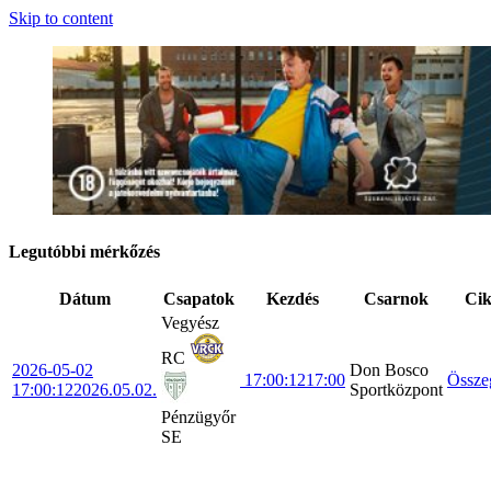
Skip to content
Legutóbbi mérkőzés
Dátum
Csapatok
Kezdés
Csarnok
Ci
Vegyész
RC
2026-05-02
Don Bosco
17:00:12
17:00
Össze
17:00:12
2026.05.02.
Sportközpont
Pénzügyőr
SE