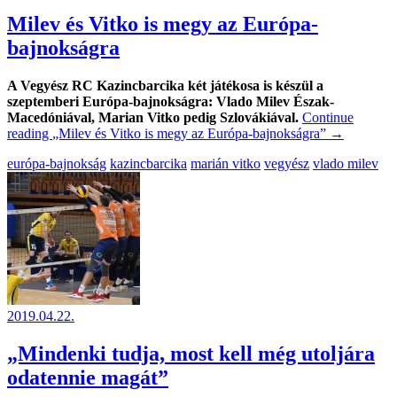
Milev és Vitko is megy az Európa-
bajnokságra
A Vegyész RC Kazincbarcika két játékosa is készül a
szeptemberi Európa-bajnokságra: Vlado Milev Észak-
Macedóniával, Marian Vitko pedig Szlovákiával.
Continue
reading
„Milev és Vitko is megy az Európa-bajnokságra”
→
európa-bajnokság
kazincbarcika
marián vitko
vegyész
vlado milev
2019.04.22.
„Mindenki tudja, most kell még utoljára
odatennie magát”