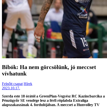
Bibók: Ha nem görcsölünk, jó meccset
vívhatunk
Felnőtt csapat
Hírek
2023.10.17.
Szerda este 18 órától a GreenPlan-Vegyész RC Kazincbarcika a
Pénzügyőr SE vendége lesz a férfi röplabda Extraliga
alapszakaszának 4. fordulójában. A meccset a Hunvolley TV