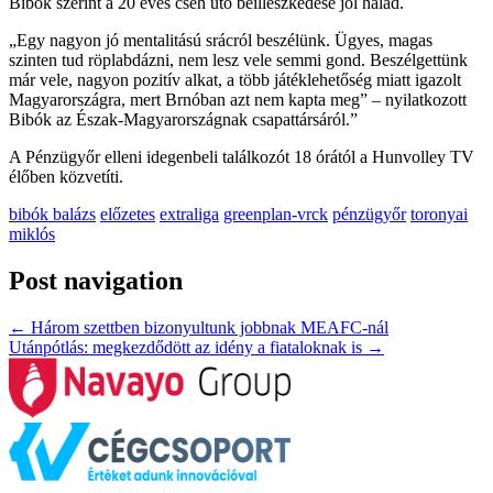
Bibók szerint a 20 éves cseh ütő beilleszkedése jól halad.
„Egy nagyon jó mentalitású srácról beszélünk. Ügyes, magas
szinten tud röplabdázni, nem lesz vele semmi gond. Beszélgettünk
már vele, nagyon pozitív alkat, a több játéklehetőség miatt igazolt
Magyarországra, mert Brnóban azt nem kapta meg” – nyilatkozott
Bibók az Észak-Magyarországnak csapattársáról.”
A Pénzügyőr elleni idegenbeli találkozót 18 órától a Hunvolley TV
élőben közvetíti.
bibók balázs
előzetes
extraliga
greenplan-vrck
pénzügyőr
toronyai
miklós
Post navigation
←
Három szettben bizonyultunk jobbnak MEAFC-nál
Utánpótlás: megkezdődött az idény a fiataloknak is
→