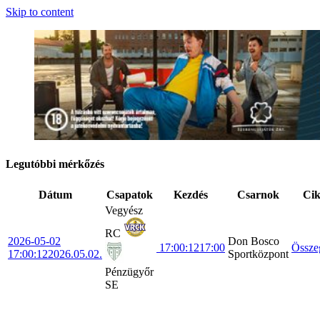
Skip to content
Legutóbbi mérkőzés
Dátum
Csapatok
Kezdés
Csarnok
Ci
Vegyész
RC
2026-05-02
Don Bosco
17:00:12
17:00
Össze
17:00:12
2026.05.02.
Sportközpont
Pénzügyőr
SE