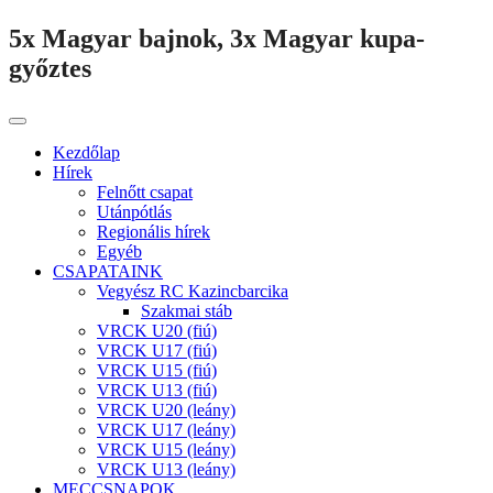
5x Magyar bajnok, 3x Magyar kupa-
győztes
Kezdőlap
Hírek
Felnőtt csapat
Utánpótlás
Regionális hírek
Egyéb
CSAPATAINK
Vegyész RC Kazincbarcika
Szakmai stáb
VRCK U20 (fiú)
VRCK U17 (fiú)
VRCK U15 (fiú)
VRCK U13 (fiú)
VRCK U20 (leány)
VRCK U17 (leány)
VRCK U15 (leány)
VRCK U13 (leány)
MECCSNAPOK