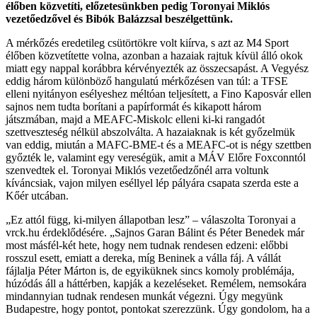
élőben közvetíti, előzetesünkben pedig Toronyai Miklós
vezetőedzővel és Bibók Balázzsal beszélgettünk.
A mérkőzés eredetileg csütörtökre volt kiírva, s azt az M4 Sport
élőben közvetítette volna, azonban a hazaiak rajtuk kívül álló okok
miatt egy nappal korábbra kérvényezték az összecsapást. A Vegyész
eddig három különböző hangulatú mérkőzésen van túl: a TFSE
elleni nyitányon esélyeshez méltóan teljesített, a Fino Kaposvár ellen
sajnos nem tudta borítani a papírformát és kikapott három
játszmában, majd a MEAFC-Miskolc elleni ki-ki rangadót
szettveszteség nélkül abszolválta. A hazaiaknak is két győzelmük
van eddig, miután a MAFC-BME-t és a MEAFC-ot is négy szettben
győzték le, valamint egy vereségük, amit a MÁV Előre Foxconntól
szenvedtek el. Toronyai Miklós vezetőedzőnél arra voltunk
kíváncsiak, vajon milyen eséllyel lép pályára csapata szerda este a
Kőér utcában.
„Ez attól függ, ki-milyen állapotban lesz” – válaszolta Toronyai a
vrck.hu érdeklődésére. „Sajnos Garan Bálint és Péter Benedek már
most másfél-két hete, hogy nem tudnak rendesen edzeni: előbbi
rosszul esett, emiatt a dereka, míg Beninek a válla fáj. A vállát
fájlalja Péter Márton is, de egyiküknek sincs komoly problémája,
húzódás áll a háttérben, kapják a kezeléseket. Remélem, nemsokára
mindannyian tudnak rendesen munkát végezni. Úgy megyünk
Budapestre, hogy pontot, pontokat szerezzünk. Úgy gondolom, ha a