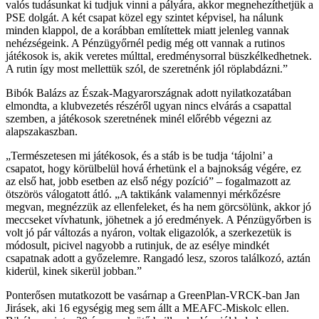
valós tudásunkat ki tudjuk vinni a pályára, akkor megnehezíthetjük a
PSE dolgát. A két csapat közel egy szintet képvisel, ha nálunk
minden klappol, de a korábban említettek miatt jelenleg vannak
nehézségeink. A Pénzügyőrnél pedig még ott vannak a rutinos
játékosok is, akik veretes múlttal, eredménysorral büszkélkedhetnek.
A rutin így most mellettük szól, de szeretnénk jól röplabdázni.”
Bibók Balázs az Észak-Magyarországnak adott nyilatkozatában
elmondta, a klubvezetés részéről ugyan nincs elvárás a csapattal
szemben, a játékosok szeretnének minél előrébb végezni az
alapszakaszban.
„Természetesen mi játékosok, és a stáb is be tudja ‘tájolni’ a
csapatot, hogy körülbelül hová érhetünk el a bajnokság végére, ez
az első hat, jobb esetben az első négy pozíció” – fogalmazott az
ötszörös válogatott átló. „A taktikánk valamennyi mérkőzésre
megvan, megnézzük az ellenfeleket, és ha nem görcsölünk, akkor jó
meccseket vívhatunk, jöhetnek a jó eredmények. A Pénzügyőrben is
volt jó pár változás a nyáron, voltak eligazolók, a szerkezetük is
módosult, picivel nagyobb a rutinjuk, de az esélye mindkét
csapatnak adott a győzelemre. Rangadó lesz, szoros találkozó, aztán
kiderül, kinek sikerül jobban.”
Ponterősen mutatkozott be vasárnap a GreenPlan-VRCK-ban Jan
Jirásek, aki 16 egységig meg sem állt a MEAFC-Miskolc ellen.