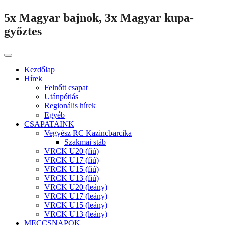
5x Magyar bajnok, 3x Magyar kupa-
győztes
Kezdőlap
Hírek
Felnőtt csapat
Utánpótlás
Regionális hírek
Egyéb
CSAPATAINK
Vegyész RC Kazincbarcika
Szakmai stáb
VRCK U20 (fiú)
VRCK U17 (fiú)
VRCK U15 (fiú)
VRCK U13 (fiú)
VRCK U20 (leány)
VRCK U17 (leány)
VRCK U15 (leány)
VRCK U13 (leány)
MECCSNAPOK