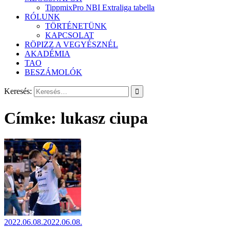
TippmixPro NBI Extraliga tabella
RÓLUNK
TÖRTÉNETÜNK
KAPCSOLAT
RÖPIZZ A VEGYÉSZNÉL
AKADÉMIA
TAO
BESZÁMOLÓK
Keresés:
Címke:
lukasz ciupa
2022.06.08.
2022.06.08.