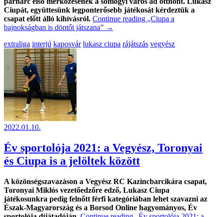
párharc első mérkőzésének a somogyi város ad otthont. Lukasz
Ciupát, együttesünk legponterősebb játékosát kérdeztük a
csapat előtt álló kihívásról.
Continue reading
„Ciupa a
bajnokságban is döntőt játszana”
→
extraliga
interjú
kaposvár
lukasz ciupa
rájátszás
vegyész
2022.01.10.
Év sportolója 2021: a Vegyész, Toronyai
és Ciupa is a jelöltek között
A közönségszavazáson a Vegyész RC Kazincbarcikára csapat,
Toronyai Miklós vezetőedzőre edző, Lukasz Ciupa
játékosunkra pedig felnőtt férfi kategóriában lehet szavazni az
Észak-Magyarország és a Borsod Online hagyományos, Év
sportolója díjátadóján.
Continue reading
„Év sportolója 2021: a