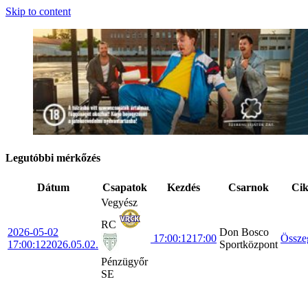
Skip to content
Legutóbbi mérkőzés
Dátum
Csapatok
Kezdés
Csarnok
Ci
Vegyész
RC
2026-05-02
Don Bosco
17:00:12
17:00
Össze
17:00:12
2026.05.02.
Sportközpont
Pénzügyőr
SE