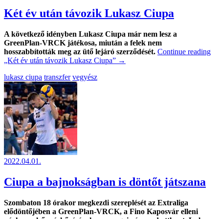
Két év után távozik Lukasz Ciupa
A következő idényben Lukasz Ciupa már nem lesz a
GreenPlan-VRCK játékosa, miután a felek nem
hosszabbították meg az ütő lejáró szerződését.
Continue reading
„Két év után távozik Lukasz Ciupa”
→
lukasz ciupa
transzfer
vegyész
2022.04.01.
Ciupa a bajnokságban is döntőt játszana
Szombaton 18 órakor megkezdi szereplését az Extraliga
elődöntőjében a GreenPlan-VRCK, a Fino Kaposvár elleni