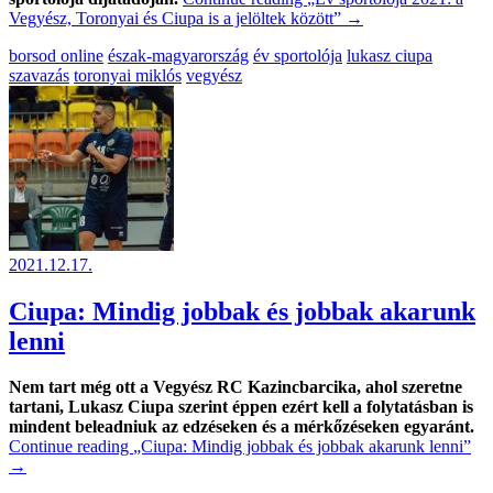
Vegyész, Toronyai és Ciupa is a jelöltek között”
→
borsod online
észak-magyarország
év sportolója
lukasz ciupa
szavazás
toronyai miklós
vegyész
2021.12.17.
Ciupa: Mindig jobbak és jobbak akarunk
lenni
Nem tart még ott a Vegyész RC Kazincbarcika, ahol szeretne
tartani, Lukasz Ciupa szerint éppen ezért kell a folytatásban is
mindent beleadniuk az edzéseken és a mérkőzéseken egyaránt.
Continue reading
„Ciupa: Mindig jobbak és jobbak akarunk lenni”
→