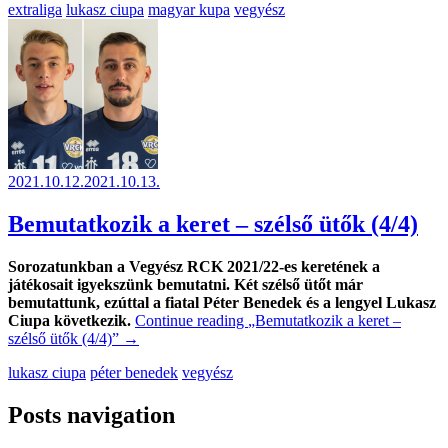
extraliga
lukasz ciupa
magyar kupa
vegyész
2021.10.12.
2021.10.13.
Bemutatkozik a keret – szélső ütők (4/4)
Sorozatunkban a Vegyész RCK 2021/22-es keretének a
játékosait igyekszünk bemutatni. Két szélső ütőt már
bemutattunk, ezúttal a fiatal Péter Benedek és a lengyel Lukasz
Ciupa következik.
Continue reading
„Bemutatkozik a keret –
szélső ütők (4/4)”
→
lukasz ciupa
péter benedek
vegyész
Posts navigation