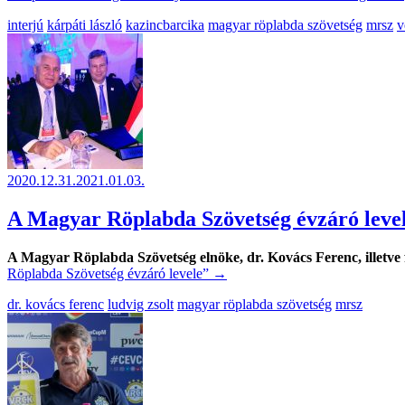
interjú
kárpáti lászló
kazincbarcika
magyar röplabda szövetség
mrsz
v
2020.12.31.
2021.01.03.
A Magyar Röplabda Szövetség évzáró leve
A Magyar Röplabda Szövetség elnöke, dr. Kovács Ferenc, illetve fő
Röplabda Szövetség évzáró levele”
→
dr. kovács ferenc
ludvig zsolt
magyar röplabda szövetség
mrsz