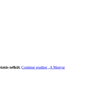
tatás nélkül.
Continue reading
„A Magyar