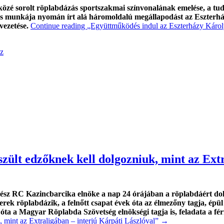
k közé sorolt röplabdázás sportszakmai színvonalának emelése, a
özös munkája nyomán írt alá háromoldalú megállapodást az Eszter
ezetése.
Continue reading
„Együttműködés indul az Eszterházy Káro
z
szült edzőknek kell dolgozniuk, mint az Ext
Vegyész RC Kazincbarcika elnöke a nap 24 órájában a röplabdáért dol
rek röplabdázik, a felnőtt csapat évek óta az élmezőny tagja, épü
óta a Magyar Röplabda Szövetség elnökségi tagja is, feladata a férf
, mint az Extraligában – interjú Kárpáti Lászlóval”
→