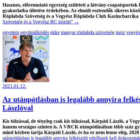
Hasznos, előremutató egyezség született a látvány-csapatsporto
gyakorlatba ültetése érdekében. Az elmúlt esztendők sikeres k
Röplabda Szövetség és a Vegyész Röplabda Club Kazincbarcika v
Szövetség és a Vegyész RC között”
→
egyetem
együtműködés
ekke
magyar röplabda szövetség
mrsz
vegyés
2021.01.12.
Az utánpótlásban is legalább annyira felké
Lászlóval
Kis túlzással, de tényleg csak kis túlzással, Kárpáti László, a 
hanem országos szinten is. A VRCK utánpótlásában több száz gye
mind kézben tartja Kárpáti László, és ha ez nem lenne elég, 2020 
utánpótlásban is legalább annyira felkészült edzőknek kell dolgozniuk