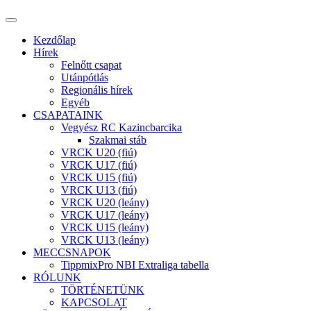
Kezdőlap
Hírek
Felnőtt csapat
Utánpótlás
Regionális hírek
Egyéb
CSAPATAINK
Vegyész RC Kazincbarcika
Szakmai stáb
VRCK U20 (fiú)
VRCK U17 (fiú)
VRCK U15 (fiú)
VRCK U13 (fiú)
VRCK U20 (leány)
VRCK U17 (leány)
VRCK U15 (leány)
VRCK U13 (leány)
MECCSNAPOK
TippmixPro NBI Extraliga tabella
RÓLUNK
TÖRTÉNETÜNK
KAPCSOLAT