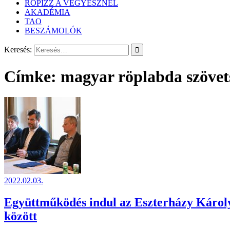
RÖPIZZ A VEGYÉSZNÉL
AKADÉMIA
TAO
BESZÁMOLÓK
Keresés:
Címke:
magyar röplabda szövet
2022.02.03.
Együttműködés indul az Eszterházy Károl
között