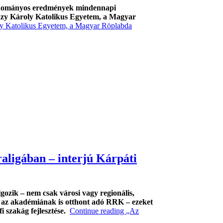
 tudományos eredmények mindennapi
házy Károly Katolikus Egyetem, a Magyar
ly Katolikus Egyetem, a Magyar Röplabda
raligában – interjú Kárpáti
gozik – nem csak városi vagy regionális,
l az akadémiának is otthont adó RRK – ezeket
i szakág fejlesztése.
Continue reading
„Az