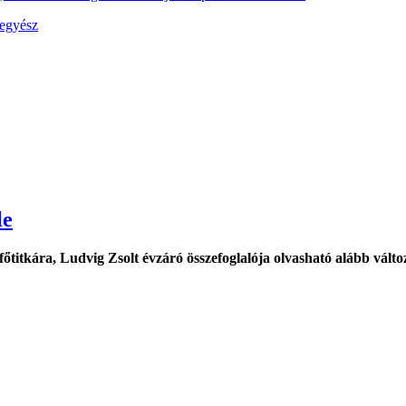
egyész
le
titkára, Ludvig Zsolt évzáró összefoglalója olvasható alább változ