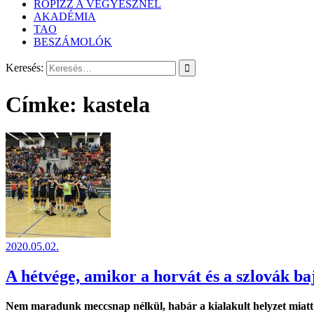
RÖPIZZ A VEGYÉSZNÉL
AKADÉMIA
TAO
BESZÁMOLÓK
Keresés:
Címke:
kastela
2020.05.02.
A hétvége, amikor a horvát és a szlovák baj
Nem maradunk meccsnap nélkül, habár a kialakult helyzet miatt c