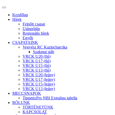
Kezdőlap
Hírek
Felnőtt csapat
Utánpótlás
Regionális hírek
Egyéb
CSAPATAINK
Vegyész RC Kazincbarcika
Szakmai stáb
VRCK U20 (fiú)
VRCK U17 (fiú)
VRCK U15 (fiú)
VRCK U13 (fiú)
VRCK U20 (leány)
VRCK U17 (leány)
VRCK U15 (leány)
VRCK U13 (leány)
MECCSNAPOK
TippmixPro NBI Extraliga tabella
RÓLUNK
TÖRTÉNETÜNK
KAPCSOLAT