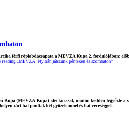
ombaton
rcika férfi röplabdacsapata a MEVZA Kupa 2. fordulójában: előb
e reading
„MEVZA: Nyitrán játszunk pénteken és szombaton”
→
 Kupa (MEVZA Kupa) idei kiírását, miután kedden legyőzte a ser
elyen zárt hat ponttal, két győzelemmel és hat vereséggel.