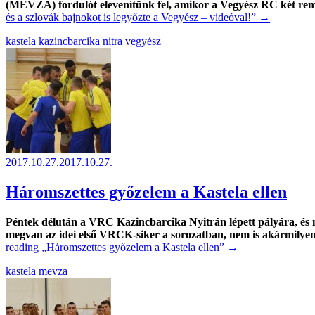
(MEVZA) fordulót elevenítünk fel, amikor a Vegyész RC két remek
és a szlovák bajnokot is legyőzte a Vegyész – videóval!”
→
kastela
kazincbarcika
nitra
vegyész
2017.10.27.
2017.10.27.
Háromszettes győzelem a Kastela ellen
Péntek délután a VRC Kazincbarcika Nyitrán lépett pályára, és 
megvan az idei első VRCK-siker a sorozatban, nem is akármilyen
reading
„Háromszettes győzelem a Kastela ellen”
→
kastela
mevza