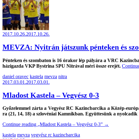
2017.10.26.
2017.10.26.
MEVZA: Nyitrán játszunk pénteken és sz
Pénteken és szombaton is 16 órakor lép pályára a VRC Kazincba
házigazda VKP Bystrina SPU Nitrával méri össze erejét.
Continu
daniel oravec
kastela
mevza
nitra
2017.03.01.
2017.03.01.
Mladost Kastela – Vegyész 0-3
Győzelemmel zárta a Vegyész RC Kazincbarcika a Közép-európai
ra (21, 14, 18) a szlovéniai Kamnikban. Együttesünk a nyolcadik h
Continue reading
„Mladost Kastela – Vegyész 0-3”
→
kastela
mevza
vegyész rc kazincbarcika