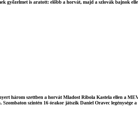
 győzelmet is aratott: előbb a horvát, majd a szlovák bajnok elle
nyert három szettben a horvát Mladost Ribola Kastela ellen a ME
. Szombaton szintén 16 órakor játszik Daniel Oravec legénysége a