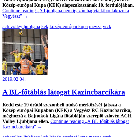
Közép-európai Kupa (KEK) alapszakaszának 10. fordulójában.
Continue reading
„A Ljubljana nem igazán hagyta kibontakozni a
Vegyészt”
→
ach volley ljubljana
kek
közép-európai kupa
mevza
vrck
2019.02.04.
A BL-főtáblás látogat Kazincbarcikára
Kedd este 19 órától szezonbeli utolsó mérkőzését játssza a
Közép-európai Kupában (KEK) a Vegyész RC Kazincbarcika,
méghozzá a Bajnokok Ligája főtábláján szereplő szlovén ACH
Volley Ljubljana ellen.
Continue reading
„A BL-főtáblás látogat
Kazincbarcikára”
→