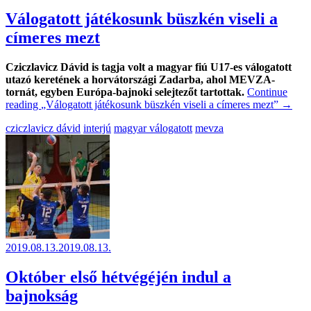
Válogatott játékosunk büszkén viseli a
címeres mezt
Cziczlavicz Dávid is tagja volt a magyar fiú U17-es válogatott
utazó keretének a horvátországi Zadarba, ahol MEVZA-
tornát, egyben Európa-bajnoki selejtezőt tartottak.
Continue
reading
„Válogatott játékosunk büszkén viseli a címeres mezt”
→
cziczlavicz dávid
interjú
magyar válogatott
mevza
2019.08.13.
2019.08.13.
Október első hétvégéjén indul a
bajnokság