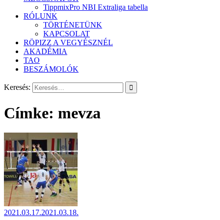
TippmixPro NBI Extraliga tabella
RÓLUNK
TÖRTÉNETÜNK
KAPCSOLAT
RÖPIZZ A VEGYÉSZNÉL
AKADÉMIA
TAO
BESZÁMOLÓK
Keresés:
Címke:
mevza
2021.03.17.
2021.03.18.