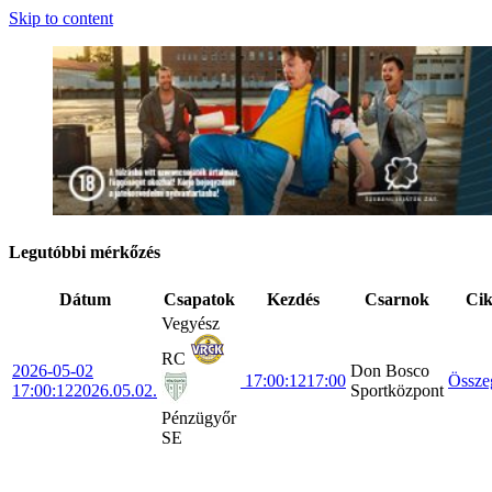
Skip to content
Legutóbbi mérkőzés
Dátum
Csapatok
Kezdés
Csarnok
Ci
Vegyész
RC
2026-05-02
Don Bosco
17:00:12
17:00
Össze
17:00:12
2026.05.02.
Sportközpont
Pénzügyőr
SE