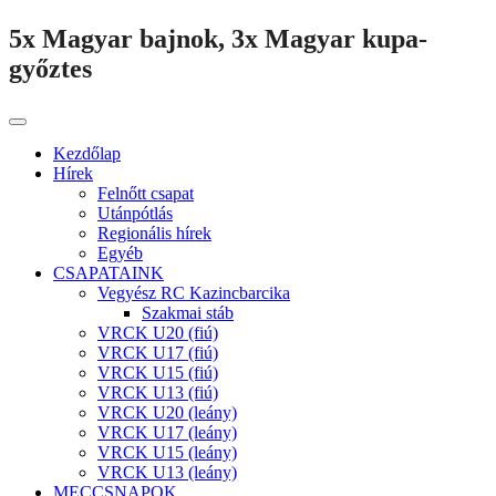
5x Magyar bajnok, 3x Magyar kupa-
győztes
Kezdőlap
Hírek
Felnőtt csapat
Utánpótlás
Regionális hírek
Egyéb
CSAPATAINK
Vegyész RC Kazincbarcika
Szakmai stáb
VRCK U20 (fiú)
VRCK U17 (fiú)
VRCK U15 (fiú)
VRCK U13 (fiú)
VRCK U20 (leány)
VRCK U17 (leány)
VRCK U15 (leány)
VRCK U13 (leány)
MECCSNAPOK