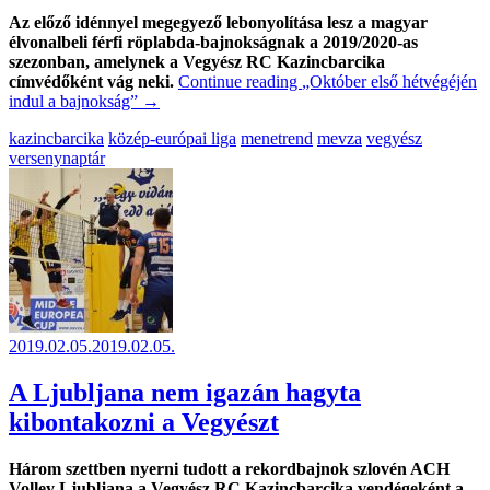
Az előző idénnyel megegyező lebonyolítása lesz a magyar
élvonalbeli férfi röplabda-bajnokságnak a 2019/2020-as
szezonban, amelynek a Vegyész RC Kazincbarcika
címvédőként vág neki.
Continue reading
„Október első hétvégéjén
indul a bajnokság”
→
kazincbarcika
közép-európai liga
menetrend
mevza
vegyész
versenynaptár
2019.02.05.
2019.02.05.
A Ljubljana nem igazán hagyta
kibontakozni a Vegyészt
Három szettben nyerni tudott a rekordbajnok szlovén ACH
Volley Ljubljana a Vegyész RC Kazincbarcika vendégeként a