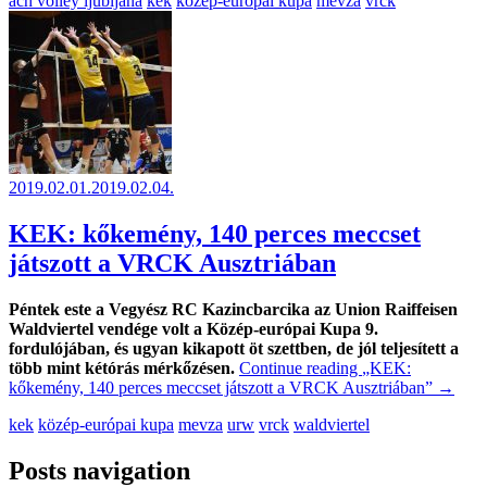
ach volley ljubljana
kek
közép-európai kupa
mevza
vrck
2019.02.01.
2019.02.04.
KEK: kőkemény, 140 perces meccset
játszott a VRCK Ausztriában
Péntek este a Vegyész RC Kazincbarcika az Union Raiffeisen
Waldviertel vendége volt a Közép-európai Kupa 9.
fordulójában, és ugyan kikapott öt szettben, de jól teljesített a
több mint kétórás mérkőzésen.
Continue reading
„KEK:
kőkemény, 140 perces meccset játszott a VRCK Ausztriában”
→
kek
közép-európai kupa
mevza
urw
vrck
waldviertel
Posts navigation