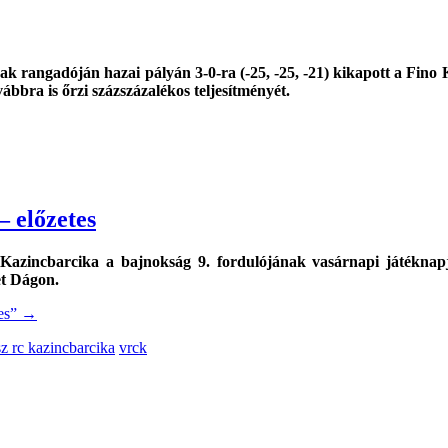
k rangadóján hazai pályán 3-0-ra (-25, -25, -21) kikapott a Fino
bbra is őrzi százszázalékos teljesítményét.
– előzetes
azincbarcika a bajnokság 9. fordulójának vasárnapi játéknapj
et Dágon.
es”
→
z rc kazincbarcika
vrck