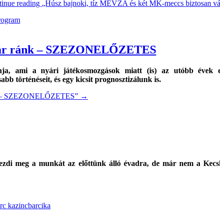
tinue reading
„Húsz bajnoki, tíz MEVZA és két MK-meccs biztosan vár
rogram
y vár ránk – SZEZONELŐZETES
nja, ami a nyári játékosmozgások miatt (is) az utóbb évek e
b történéseit, és egy kicsit prognosztizálunk is.
ránk – SZEZONELŐZETES”
→
 kezdi meg a munkát az előttünk álló évadra, de már nem a K
rc kazincbarcika