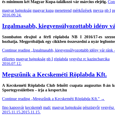
és minimum két Magyar Kupa-találkozó vár március elejéig.
Con
magyar bajnokság
magyar kupa
menetrend
mérkőzések
mevza
nb I
p
2016.09.24.
Izgalmasabb, kiegyensúlyozottabb idén
Szombaton elrajtol a férfi röplabda NB I 2016/17-es szezo
hozhatja. Megpróbáljuk egy cikkben összeszedni a nyár legfontosab
Continue reading
„Izgalmasabb, kiegyensúlyozottabb idény vár 
előzetes
magyar bajnokság
nb I
röplabda
vegyész rc kazincbarcika
2016.07.12.
Megszűnik a Kecskeméti Röplabda Kft.
A Kecskeméti Röplabda Club felnőtt csapata augusztus 8-án
Sportegyesületben – írja a kesport.hu
Continue reading
„Megszűnik a Kecskeméti Röplabda Kft.”
→
fino kaposvár
kecskemét
mafc
magyar bajnokság
pénzügyőr
vegyész 
2015.11.15.
2015.11.15.