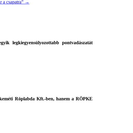
 a csapatra”
→
gyik legkiegyensúlyozottabb pontvadászatát
ecskeméti Röplabda Kft.-ben, hanem a RÖPKE