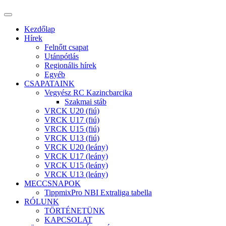
Kezdőlap
Hírek
Felnőtt csapat
Utánpótlás
Regionális hírek
Egyéb
CSAPATAINK
Vegyész RC Kazincbarcika
Szakmai stáb
VRCK U20 (fiú)
VRCK U17 (fiú)
VRCK U15 (fiú)
VRCK U13 (fiú)
VRCK U20 (leány)
VRCK U17 (leány)
VRCK U15 (leány)
VRCK U13 (leány)
MECCSNAPOK
TippmixPro NBI Extraliga tabella
RÓLUNK
TÖRTÉNETÜNK
KAPCSOLAT