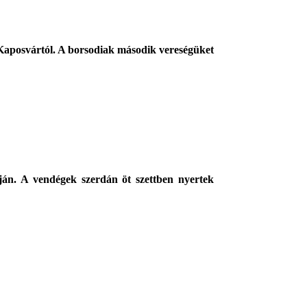
 Kaposvártól. A borsodiak második vereségüket
án. A vendégek szerdán öt szettben nyertek