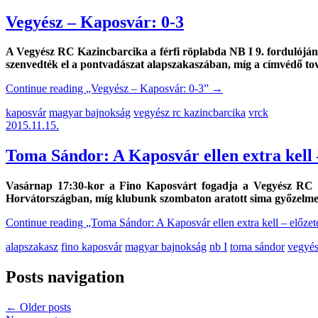
Vegyész – Kaposvár: 0-3
A Vegyész RC Kazincbarcika a férfi röplabda NB I 9. fordulójána
szenvedték el a pontvadászat alapszakaszában, míg a címvédő tová
Continue reading
„Vegyész – Kaposvár: 0-3”
→
kaposvár
magyar bajnokság
vegyész rc kazincbarcika
vrck
2015.11.15.
Toma Sándor: A Kaposvár ellen extra kell 
Vasárnap 17:30-kor a Fino Kaposvárt fogadja a Vegyész RC K
Horvátországban, míg klubunk szombaton aratott sima győzelm
Continue reading
„Toma Sándor: A Kaposvár ellen extra kell – előzet
alapszakasz
fino kaposvár
magyar bajnokság
nb I
toma sándor
vegyés
Posts navigation
←
Older posts